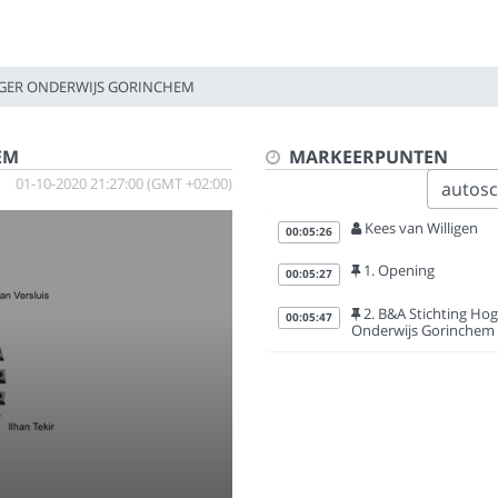
OGER ONDERWIJS GORINCHEM
EM
MARKEERPUNTEN
01-10-2020 21:27:00 (GMT +02:00)
autoscr
Kees van Willigen
00:05:26
1. Opening
00:05:27
2. B&A Stichting Hog
00:05:47
Onderwijs Gorinchem