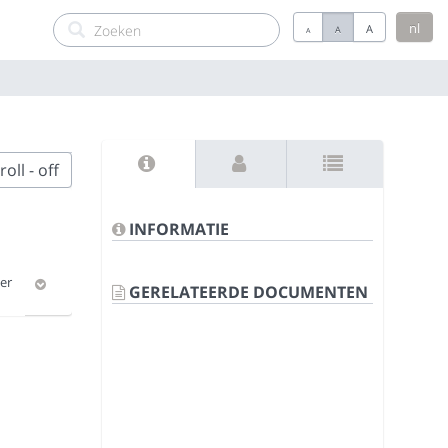
nl
A
A
A
oll - off
INFORMATIE
er
GERELATEERDE DOCUMENTEN