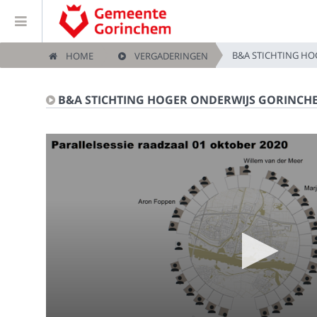
B&A STICHTING H
HOME
VERGADERINGEN
Home
B&A STICHTING HOGER ONDERWIJS GORINCH
Vergaderingen
Live vergaderingen
Categorieën
Kijklijst
Zoeken