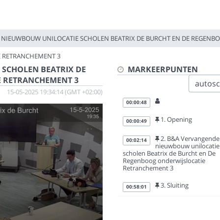
 NIEUWBOUW UNILOCATIE SCHOLEN BEATRIX DE BURCHT EN DE REGENB
E RETRANCHEMENT 3
SCHOLEN BEATRIX DE
MARKEERPUNTEN
E RETRANCHEMENT 3
autoscr
15-05-2025 19:34:14 (GMT +02:00)
00:00:48
1. Opening
00:00:49
2. B&A Vervangende
00:02:14
nieuwbouw unilocatie
scholen Beatrix de Burcht en De
Regenboog onderwijslocatie
Retranchement 3
3. Sluiting
00:58:01