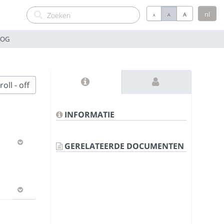
nl
A
A
A
OOG
oll - off
INFORMATIE
GERELATEERDE DOCUMENTEN